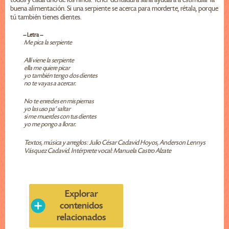
buena alimentación. Si una serpiente se acerca para morderte, rétala, porque
tú también tienes dientes.
-- Letra --
Me pica la serpiente
Allí viene la serpiente
ella me quiere picar
yo también tengo dos dientes
no te vayas a acercar.
No te enredes en mis piernas
yo las uso pa' saltar
si me muerdes con tus dientes
yo me pongo a llorar.
Textos, música y arreglos: Julio César Cadavid Hoyos, Anderson Lennys
Vásquez Cadavid. Intérprete vocal: Manuela Castro Alzate
Explorar
contenidos
relacionados