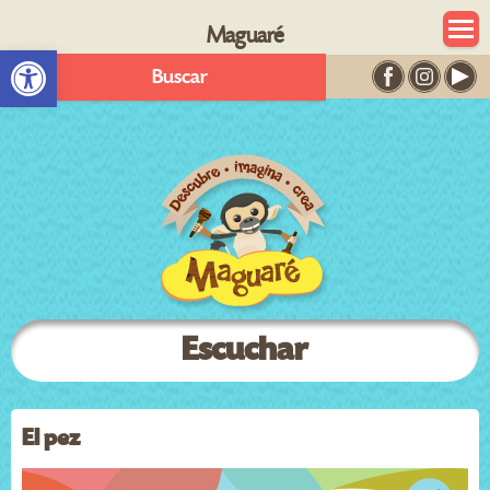
Maguaré
Abrir barra de herramientas
Buscar
Escuchar
El pez