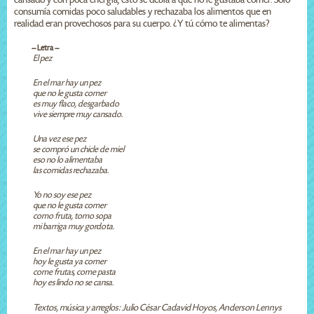
consumía comidas poco saludables y rechazaba los alimentos que en
realidad eran provechosos para su cuerpo. ¿Y tú cómo te alimentas?
-- Letra --
El pez
En el mar hay un pez
que no le gusta comer
es muy flaco, desgarbado
vive siempre muy cansado.
Una vez ese pez
se compró un chicle de miel
eso no lo alimentaba
las comidas rechazaba.
Yo no soy ese pez
que no le gusta comer
como fruta, tomo sopa
mi barriga muy gordota.
En el mar hay un pez
hoy le gusta ya comer
come frutas, come pasta
hoy es lindo no se cansa.
Textos, música y arreglos: Julio César Cadavid Hoyos, Anderson Lennys