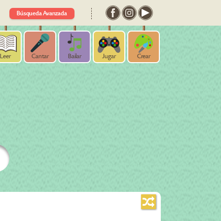
Búsqueda Avanzada
Leer
Cantar
Bailar
Jugar
Crear