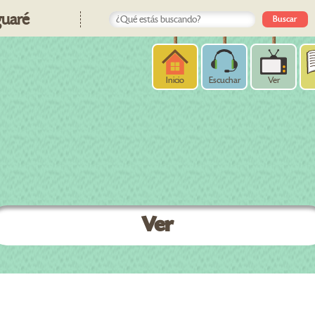
uaré
Inicio
Escuchar
Ver
Ver