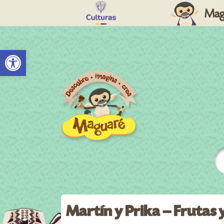
Mag
Abrir barra de herramientas
Martín y Prika – Frutas 