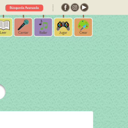
Búsqueda Avanzada
Leer
Cantar
Bailar
Jugar
Crear