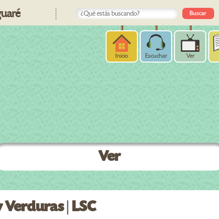
uaré
Inicio
Escuchar
Ver
Ver
y Verduras | LSC