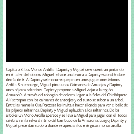
Capítulo 3: Los Monos Ardilla - Dapinty y Miguel se encuentran pintando
en el taller de hobbies. Miguel le hace una broma a Dapinty escondiéndose
detrás de él. A Dapinty se le ocurre que pinten unos juguetones Monos
Ardilla. Sin embargo, Miguel pinta unos Caimanes de Anteojos y Dapinty
unos pájaros saltarines. Dapinty propone a Miguel viajar a la región
Amazonía. A través del tobogán de colores llegan a la Selva del Chiribiquete.
Allí se topan con los caimanes de anteojos y del susto se suben a un árbol.
Entre las ramas la Osa Perezosa los invita a hacer silencio para ver el baile de
los pájaros saltarines. Dapinty y Miguel aplauden a los saltarines. De los
árboles un Mono Ardilla aparece y se lleva a Miguel para jugar con él. Todos
celebran en la selva al ritmo del bambuco de la Amazonía. Luego, Dapinty y
Miguel presentan su obra donde se aprecian los enérgicos monos ardilla.