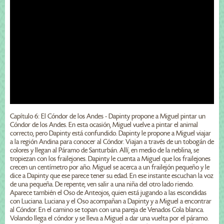
Capítulo 6: El Cóndor de los Andes - Dapinty propone a Miguel pintar un
Cóndor de los Andes. En esta ocasión, Miguel vuelve a pintar el animal
correcto, pero Dapinty está confundido. Dapinty le propone a Miguel viajar
a la región Andina para conocer al Cóndor. Viajan a través de un tobogán de
colores y llegan al Páramo de Santurbán. Allí, en medio de la neblina, se
tropiezan con los frailejones. Dapinty le cuenta a Miguel que los frailejones
crecen un centímetro por año. Miguel se acerca a un frailejón pequeño y le
dice a Dapinty que ese parece tener su edad. En ese instante escuchan la voz
de una pequeña. De repente, ven salir a una niña del otro lado riendo.
Aparece también el Oso de Anteojos, quien está jugando a las escondidas
con Luciana. Luciana y el Oso acompañan a Dapinty y a Miguel a encontrar
al Cóndor. En el camino se topan con una pareja de Venados Cola blanca.
Volando llega el cóndor y se lleva a Miguel a dar una vuelta por el páramo.