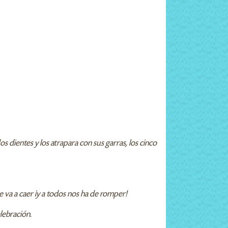
 dientes y los atrapara con sus garras, los cinco
e va a caer ¡y a todos nos ha de romper!
elebración.