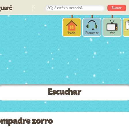
uaré
Inicio
Escuchar
Ver
Escuchar
compadre zorro