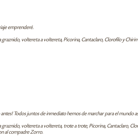
 viaje emprenderé.
o a graznido, voltereta a voltereta, Picorina, Cantaclaro, Clorofilo y C
ntes! Todos juntos de inmediato hemos de marchar para el mundo así sal
 a graznido, voltereta a voltereta, trote a trote, Picorina, Cantaclaro, C
n al compadre Zorro.