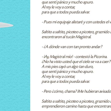
que sentí pánico y mucho apuro.
Al rey le voy a contar,
para que a todos pueda salvar.
- Pues mi equipaje alistaré y con ustedes el
Saltito a saltito, picoteo a picoteo, graznid
encontraron al tucán Magistral.
- ¿A dónde van con tan pronto andar?
- ¡Ay, Magistral mío! - contestó la Picorina.
¿No ha visto usted que el cielo se va a caer?
A mis pies cayó un algo tan duro,
que sentí pánico y mucho apuro.
Al rey le voy a contar,
para que a todos pueda salvar.
- Pero ¿cómo, chama? ¡Me hubieran avisado a
Saltito a saltito, picoteo a picoteo, graznido
emprendieron camino hasta que encontraro