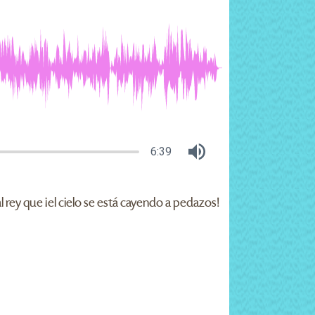
6:39
rey que ¡el cielo se está cayendo a pedazos!