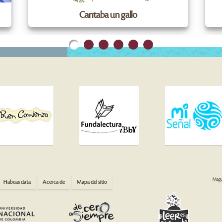
Cantaba un gallo
Magua
Habeas data
Acerca de
Mapa del sitio