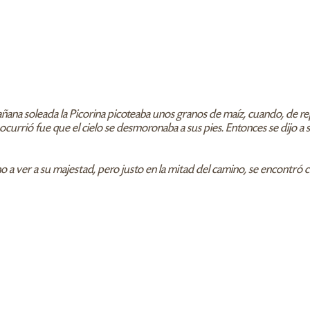
añana soleada la Picorina picoteaba unos granos de maíz, cuando, de r
 ocurrió fue que el cielo se desmoronaba a sus pies. Entonces se dijo a
no a ver a su majestad, pero justo en la mitad del camino, se encontró c