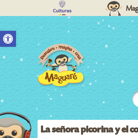
Mag
Abrir barra de herramientas
La señora picorina y el 