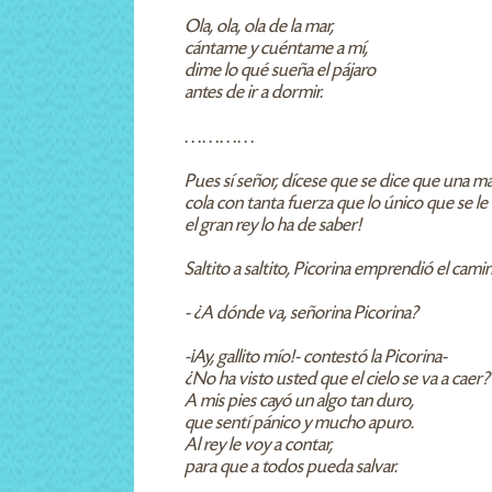
Ola, ola, ola de la mar,
cántame y cuéntame a mí,
dime lo qué sueña el pájaro
antes de ir a dormir.
…………
Pues sí señor, dícese que se dice que una m
cola con tanta fuerza que lo único que se le
el gran rey lo ha de saber!
Saltito a saltito, Picorina emprendió el cami
- ¿A dónde va, señorina Picorina?
-¡Ay, gallito mío!- contestó la Picorina-
¿No ha visto usted que el cielo se va a caer?
A mis pies cayó un algo tan duro,
que sentí pánico y mucho apuro.
Al rey le voy a contar,
para que a todos pueda salvar.