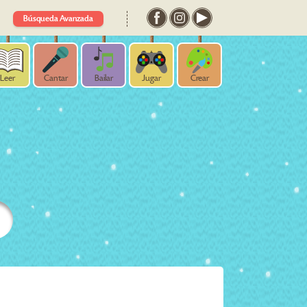
Búsqueda Avanzada
Leer
Cantar
Bailar
Jugar
Crear