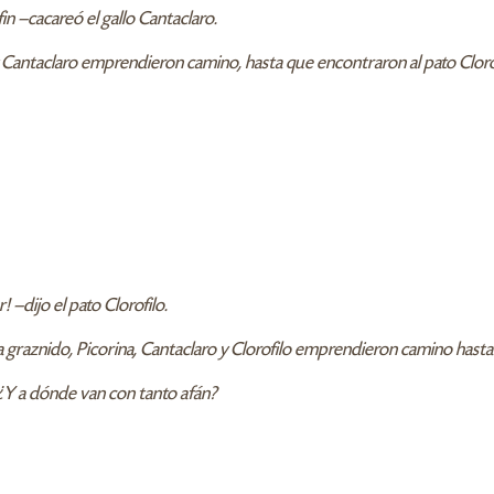
fin —cacareó el gallo Cantaclaro.
na y Cantaclaro emprendieron camino, hasta que encontraron al pato Cloro
 —dijo el pato Clorofilo.
do a graznido, Picorina, Cantaclaro y Clorofilo emprendieron camino hast
 ¿Y a dónde van con tanto afán?