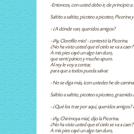
-Entonces, con usted debo ir, de principio a 
Saltito a saltito, picoteo a picoteo, Picori
- ¿A dónde van, queridos amigos?
- ¡Ay, Clorofilo mío! - contestó la Picorina.
¿No ha visto usted que el cielo se va a caer?
A mis pies cayó un algo tan duro,
que sentí pánico y mucho apuro.
Al rey le voy a contar,
para que a todos pueda salvar.
- No se diga más, ¡con ustedes he de caminar!
Saltito a saltito, picoteo a picoteo, grazni
- ¿Qué los trae por aquí, queridos amigos?
- ¡Ay, Chirimoya mía!, dijo la Picorina.
¿No ha visto usted que el cielo se va a caer?
A mis pies cayó un algo tan duro,