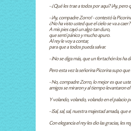
- ¿Qué les trae a todos por aquí? ¡Ay, pero 
- ¡Ay, compadre Zorro! - contestó la Picorina
¿No ha visto usted que el cielo se va a caer?
A mis pies cayó un algo tan duro,
que sentí pánico y mucho apuro.
Al rey le voy a contar,
para que a todos pueda salvar.
- ¡No se diga más, que un fortachón los ha d
Pero esta vez la señorina Picorina supo que 
- No, compadre Zorro, lo mejor es que usted
amigos se miraron y al tiempo levantaron el
Y volando, volando, volando en el palacio p
- ¡Sal, sal, sal, nuestra majestad amada, qu
Con elegancia el rey les dio las gracias, les