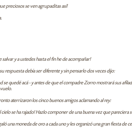
que preciosos se ven agrupaditas así!
.
e salvar y a ustedes hasta el fin he de acompañar!
su respuesta debía ser diferente y sin pensarlo dos veces dijo:
 se quedé acá - y antes de que el compadre Zorro mostrará sus afilados
 vuelo.
ronto aterrizaron los cinco buenos amigos aclamando al rey:
e el cielo se ha rajado! Hazlo componer de una buena vez que pareciera s
 regaló una moneda de oro a cada uno y les organizó una gran fiesta de c