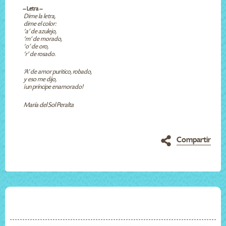
-- Letra --
Dime la letra,
dime el color:
‘a’ de azulejo,
‘m’ de morado,
‘o’ de oro,
‘r’ de rosado.
‘A’ de amor puritico, robado,
y eso me dijo,
¡un príncipe enamorado!
María del Sol Peralta
Compartir