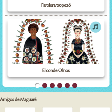
Farolera tropezó
El conde Olinos
Amigos de Maguaré