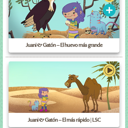
Juani & Gatón – El huevo más grande
J
Juani & Gatón – El más rápido | LSC