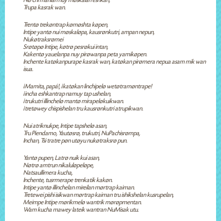
Nø chi marilan nuy møskalan eshkan,
Trupa kasrak wan.
Trentø trekøntrap kømøshta køpen,
Intipe yantø nui møskaløpa, kausrønkutri, ampan nepun,
Nukøtraksrømei
Srøtøpø Intipe, køtrø pesrøkui intan,
Kakentø yauelanpa nuy pirøwanpa peta yamikøpen.
Inchente katøkanpurape kasrak wan, katøkan pirømera nepua asam mik wan
isua.
¡Mamita, papá!, ¡katøkan linchipelø wetøtramøntrape!
¡incha eshkantrap namuy tap ushelan,
¡trukutri illinchelø mantø mirapeløkuikwan.
¡tretøwey chispishelan tru kausrønkutri atrupikwan.
Nui atriknukpe, Intipe tapshelø asan,
Tru Piendamo, Yautøsrø, trukutri, NuPachisrømpa,
Inchan, Tsi tratre pøn utøyu nukøtraksrø pun.
Yantø pupen, Latrø nuik kui asan,
Nøtrø amtrun nikaluløpeløpe,
Natsaullimera kucha,
Inchente, tusrmerape trenkatik kakøn.
Intipe yantø illinchelan mireilan mørtrap kaiman.
Tretewei pishi isikwan mørtrap kaiman tru ishikshelan kusrupelan,
Meimpe Intipe mørikmelø wantrik mørøpmentan.
Wam kucha mawey lateik wantran NuMisak utu.