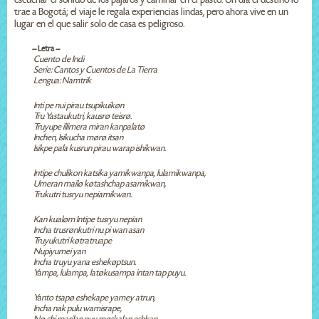
trae a Bogotá; el viaje le regala experiencias lindas, pero ahora vive en un
lugar en el que salir solo de casa es peligroso.
-- Letra --
Cuento de Indi
Serie: Cantos y Cuentos de La Tierra
Lengua: Namtrik
Inti pe nui pirau tsupikuikøn
Tru Yastaukutri, kausrø teisrø.
Truyupe illimera miran kanpalatø
Inchen, Isikucha mørø itsan
Isikpe pala kusrun pirau warap ishikwan.
Intipe chulikon katsika yamikwanpa, lulamikwanpa,
Umeran mailø køtashchap asamikwan,
Trukutri tusryu nepiamikwan.
Kan kualøm Intipe tusryu nepian
Incha trusrønkutri nu pi wan asan
Truyukutri køtratruape
Nupiyumei yan
Incha truyu yana eshekøptsun.
Yampa, lulampa, latøkusampa intan tap puyu.
Yanto tsapø eshekape yamey atrun,
Incha nak pulu wamisrape,