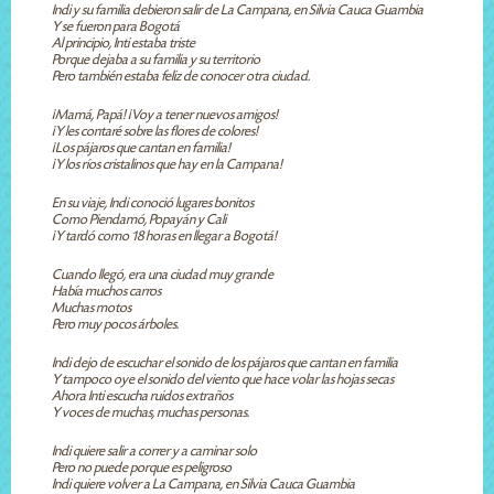
Indi y su familia debieron salir de La Campana, en Silvia Cauca Guambia
Y se fueron para Bogotá
Al principio, Inti estaba triste
Porque dejaba a su familia y su territorio
Pero también estaba feliz de conocer otra ciudad.
¡Mamá, Papá! ¡Voy a tener nuevos amigos!
¡Y les contaré sobre las flores de colores!
¡Los pájaros que cantan en familia!
¡Y los ríos cristalinos que hay en la Campana!
En su viaje, Indi conoció lugares bonitos
Como Piendamó, Popayán y Cali
¡Y tardó como 18 horas en llegar a Bogotá!
Cuando llegó, era una ciudad muy grande
Había muchos carros
Muchas motos
Pero muy pocos árboles.
Indi dejo de escuchar el sonido de los pájaros que cantan en familia
Y tampoco oye el sonido del viento que hace volar las hojas secas
Ahora Inti escucha ruidos extraños
Y voces de muchas, muchas personas.
Indi quiere salir a correr y a caminar solo
Pero no puede porque es peligroso
Indi quiere volver a La Campana, en Silvia Cauca Guambia