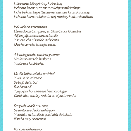
Intipe nøtø lultrap intrap køtrø isun,
Inchentø kaiman, tre maramkei pesrøtik kuimpa
Incha trekutri Intipe Yastaumei ikuintan, kausrø tsuntrap.
Inchentø kaiman, kakentø usri, møskey kualamik kuikutri.
Indi vivía en su territorio
Llamado La Campana, en Silvia Cauca Guambia
Allí, los pájaros cantan en familia
Y se escucha el sonido del viento
Que hace volar las hojas secas.
A Indi le gustaba caminar y correr
Ver los colores de las flores
Y subirse a los árboles.
Un día Indi se subió a un árbol
Y vio un río cristalino
Se bajó del árbol
Fue hasta allí
Y jugó por horas en ese hermoso lugar
Caminaba, corría y rodaba en el pasto verde.
Después volvió a su casa
Se sentó alrededor del fogón
Y contó a su familia lo que había detallado
¡Estaba muy contento!
Por cosa del destino