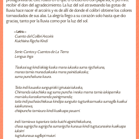
recibir el don del agradecimiento. La luz del sol atravesando las gotas de
lluvia hace nacer el arcoíris y es de allí de donde el colibrí obtiene los colores
tornasolados de sus alas. La alegría llego a su corazón solo hasta que dio
gracias, tanto por la lluvia como por la luz del sol.
-- Letra --
Cuento del Colibrí Arcoíris
Kuichisina Rigcha Kindi
Serie: Cantos y Cuentos de La Tierra
Lengua: Inga
Tiaskasi sug kindi iskisig kaska mana iukaska suma rigchakuna,
manas tamia munaduskaska mana painiduskaska;
suma punchakuna kaura.
Taita indi kauaska sungupi iski i giruiuiai iukaska,
Chimanda iukachiska sug suma puncha i neska mama tamia iakispamika
man iaku karaskamanda painigmanda;
taita indi puchaiachiskaua kindipa sunguito tugturiksamuska sumaglla kusikui
iuiaikunawa,
chisipuncha tamiaura kindi kusikuspa pauarri.
indi i tamiawa tupariura taita kuichi uigsirichiskakuna,
chasa sugrigcha sugrigcha sumarigcha kunaua kindi tugtucunasina kusikuspa
iuksirri
tugtukunaua sugllapi muiuri.