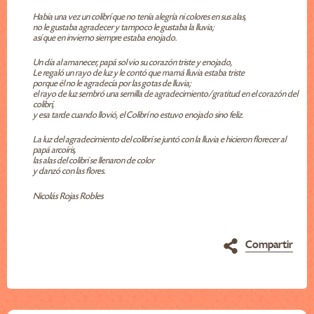
Había una vez un colibrí que no tenía alegría ni colores en sus alas,
no le gustaba agradecer y tampoco le gustaba la lluvia;
así que en invierno siempre estaba enojado.
Un día al amanecer, papá sol vio su corazón triste y enojado,
Le regaló un rayo de luz y le contó que mamá lluvia estaba triste
porque él no le agradecía por las gotas de lluvia;
el rayo de luz sembró una semilla de agradecimiento/gratitud en el corazón del
colibrí,
y esa tarde cuando llovió, el Colibrí no estuvo enojado sino feliz.
La luz del agradecimiento del colibrí se juntó con la lluvia e hicieron florecer al
papá arcoíris,
las alas del colibrí se llenaron de color
y danzó con las flores.
Nicolás Rojas Robles
Compartir