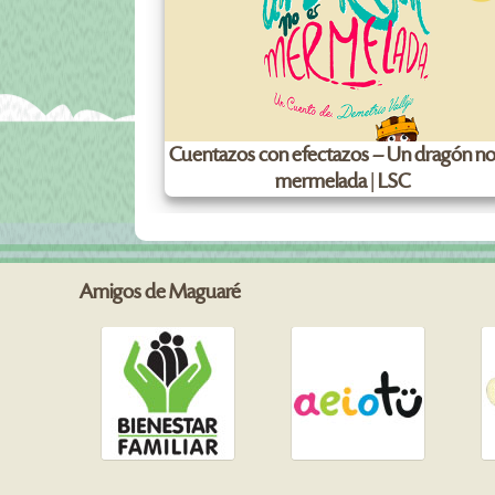
Cuentazos con efectazos – Un dragón no
mermelada | LSC
Amigos de Maguaré