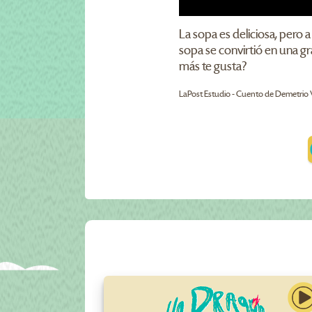
La sopa es deliciosa, pero a
sopa se convirtió en una gr
más te gusta?
LaPost Estudio - Cuento de Demetrio V