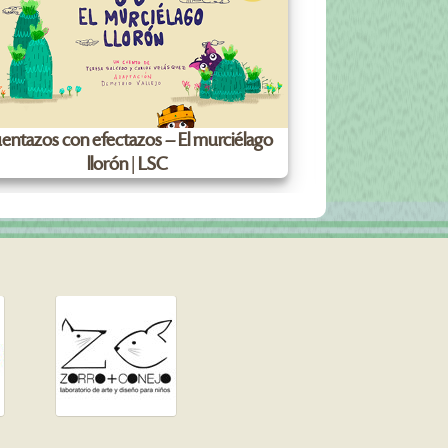
entazos con efectazos – El murciélago
Cuentazos con ef
llorón | LSC