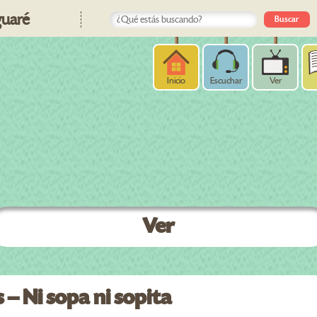
uaré
Inicio
Escuchar
Ver
Ver
– Ni sopa ni sopita