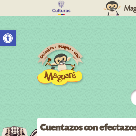
Mag
Abrir barra de herramientas
Cuentazos con efectazos 