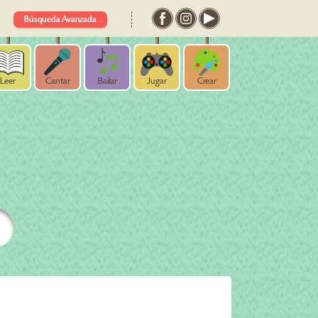
Búsqueda Avanzada
Leer
Cantar
Bailar
Jugar
Crear