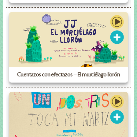
Cuentazos con efectazos – El murciélago llorón