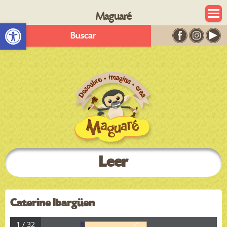
Maguaré
Abrir barra de herramientas
Buscar
Leer
Caterine Ibargüen
1 / 32