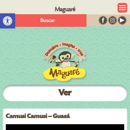
Maguaré
Abrir barra de herramientas
Buscar
Ver
Camusi Camusi – Guasá