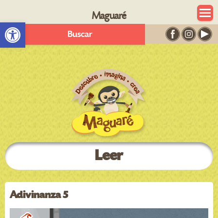
Maguaré
Abrir barra de herramientas
Buscar
Leer
Adivinanza 5