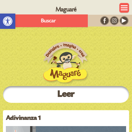
Maguaré
Abrir barra de herramientas
Buscar
Leer
Adivinanza 1