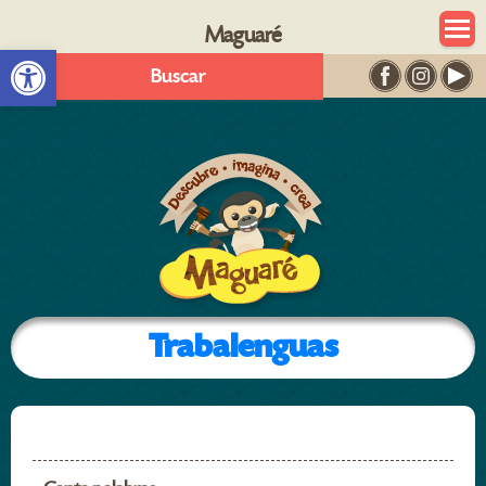
Maguaré
Abrir barra de herramientas
Buscar
Trabalenguas