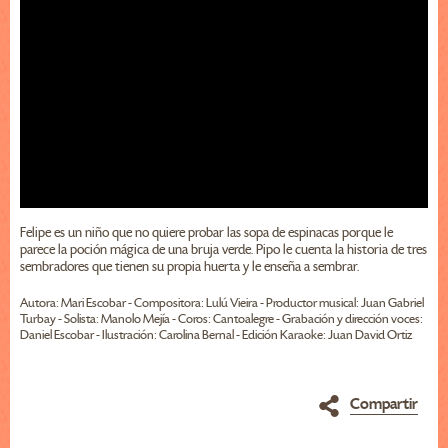
Felipe es un niño que no quiere probar las sopa de espinacas porque le
parece la poción mágica de una bruja verde. Pipo le cuenta la historia de tres
sembradores que tienen su propia huerta y le enseña a sembrar.
Autora: Mari Escobar - Compositora: Lulú Vieira - Productor musical: Juan Gabriel
Turbay - Solista: Manolo Mejía - Coros: Cantoalegre - Grabación y dirección voces:
Daniel Escobar - Ilustración: Carolina Bernal - Edición Karaoke: Juan David Ortiz
Compartir