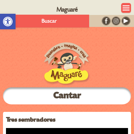
Maguaré
Abrir barra de herramientas
Buscar
Cantar
Tres sembradores