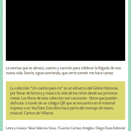
La sonrisa que es abrazo, cuento y canción para celebrar la llegada de una
nueva vida. Sonríe, sigue sonriendo, que verte sonreír me hace cantar.
La colección "Un cuento para mi" es un esfuerzo del Globo Historias
por llenar de lectura y música la vida de los niños desde sus primeros
meses. Los libros de esta colección son canciones - libros que pueden
disfrutar a través de un código QR que se encuentra en el material
impreso o en YouTube. Este libro hace parte del montaje de teatro
musical: Cantos de Villanos
Letra y música: Silvia Valencia Vivas /Cuento Cantao Arreglos: Diego Daza Editorial