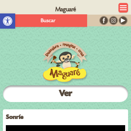
Maguaré
Abrir barra de herramientas
Buscar
Ver
Sonríe