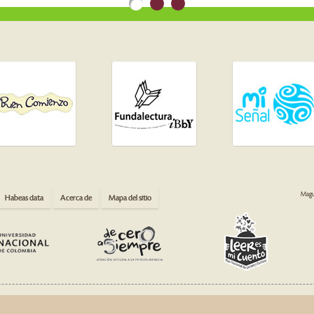
Magua
Habeas data
Acerca de
Mapa del sitio