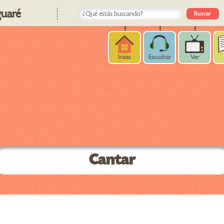
uaré
Inicio
Escuchar
Ver
Cantar