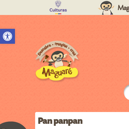
Mag
Abrir barra de herramientas
Pan panpan