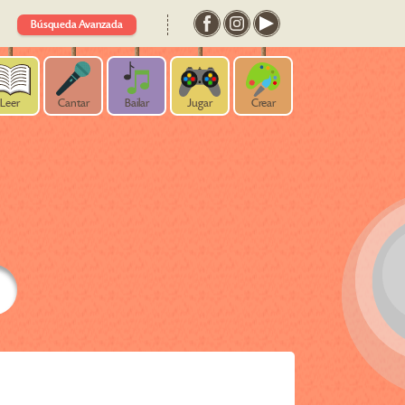
Búsqueda Avanzada
Leer
Cantar
Bailar
Jugar
Crear