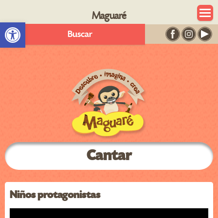
Maguaré
Abrir barra de herramientas
Buscar
Cantar
Niños protagonistas