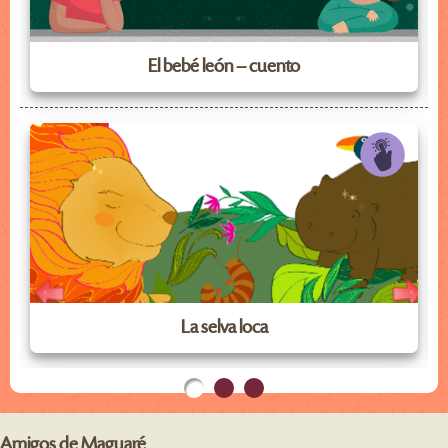
El bebé león – cuento
La selva loca
Amigos de Maguaré