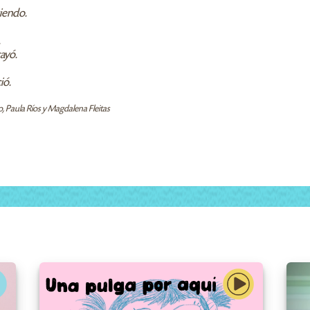
ciendo.
.
ayó.
ió.
o, Paula Ríos y Magdalena Fleitas