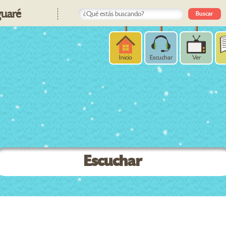
uaré
Inicio
Escuchar
Ver
Escuchar