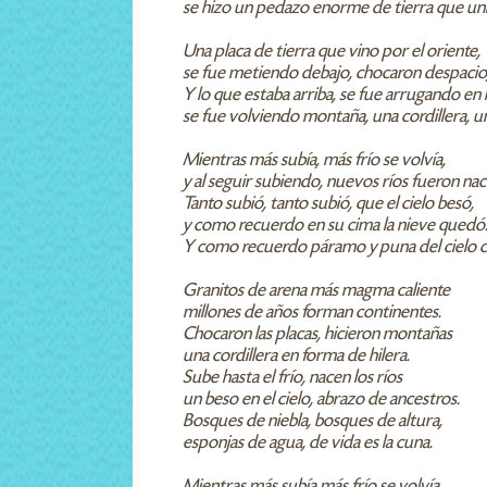
se hizo un pedazo enorme de tierra que un
Una placa de tierra que vino por el oriente,
se fue metiendo debajo, chocaron despacio
Y lo que estaba arriba, se fue arrugando en l
se fue volviendo montaña, una cordillera, u
Mientras más subía, más frío se volvía,
y al seguir subiendo, nuevos ríos fueron na
Tanto subió, tanto subió, que el cielo besó,
y como recuerdo en su cima la nieve quedó
Y como recuerdo páramo y puna del cielo c
Granitos de arena más magma caliente
millones de años forman continentes.
Chocaron las placas, hicieron montañas
una cordillera en forma de hilera.
Sube hasta el frío, nacen los ríos
un beso en el cielo, abrazo de ancestros.
Bosques de niebla, bosques de altura,
esponjas de agua, de vida es la cuna.
Mientras más subía más frío se volvía,