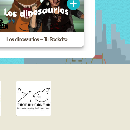
Los dinosaurios – Tu Rockcito
De la cu