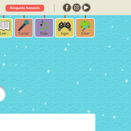
Búsqueda Avanzada
Leer
Cantar
Bailar
Jugar
Crear