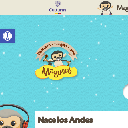
Mag
Abrir barra de herramientas
Nace los Andes