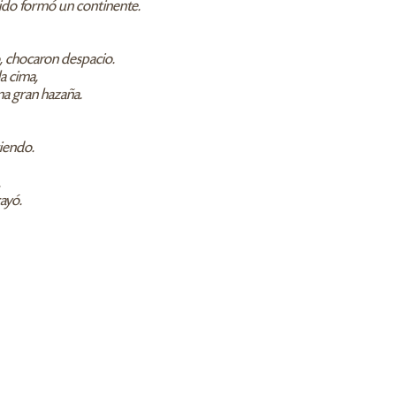
ido formó un continente.
, chocaron despacio.
a cima,
na gran hazaña.
ciendo.
.
ayó.