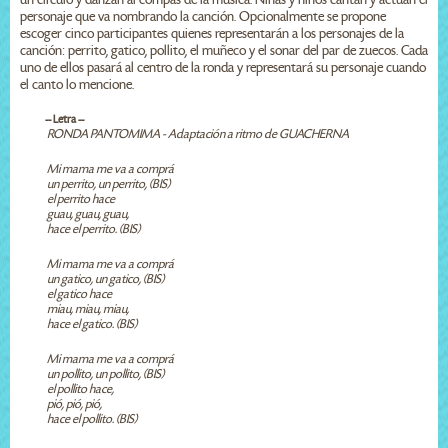
personaje que va nombrando la canción. Opcionalmente se propone
escoger cinco participantes quienes representarán a los personajes de la
canción: perrito, gatico, pollito, el muñeco y el sonar del par de zuecos. Cada
uno de ellos pasará al centro de la ronda y representará su personaje cuando
el canto lo mencione.
-- Letra --
RONDA PANTOMIMA - Adaptación a ritmo de GUACHERNA
Mi mama me va a comprá
un perrito, un perrito, (BIS)
el perrito hace
guau, guau, guau,
hace el perrito. (BIS)
Mi mama me va a comprá
un gatico, un gatico, (BIS)
el gatico hace
miau, miau, miau,
hace el gatico. (BIS)
Mi mama me va a comprá
un pollito, un pollito, (BIS)
el pollito hace,
pió, pió, pió,
hace el pollito. (BIS)