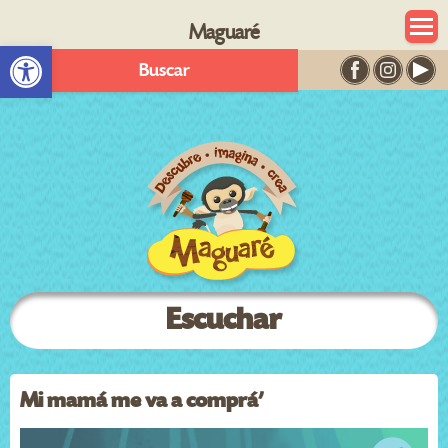
Maguaré
Abrir barra de herramientas
Buscar
Escuchar
Mi mamá me va a comprá’