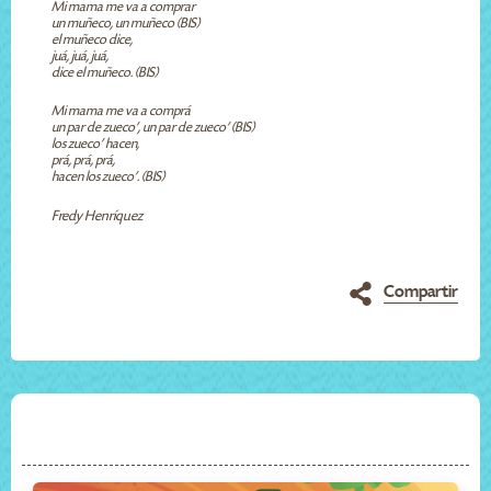
Mi mama me va a comprar
un muñeco, un muñeco (BIS)
el muñeco dice,
juá, juá, juá,
dice el muñeco. (BIS)
Mi mama me va a comprá
un par de zueco’, un par de zueco’ (BIS)
los zueco’ hacen,
prá, prá, prá,
hacen los zueco’. (BIS)
Fredy Henríquez
Compartir