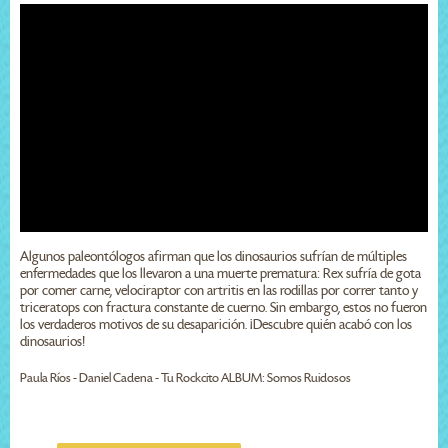
Algunos paleontólogos afirman que los dinosaurios sufrían de múltiples
enfermedades que los llevaron a una muerte prematura: Rex sufría de gota
por comer carne, velociraptor con artritis en las rodillas por correr tanto y
triceratops con fractura constante de cuerno. Sin embargo, estos no fueron
los verdaderos motivos de su desaparición. ¡Descubre quién acabó con los
dinosaurios!
Paula Ríos - Daniel Cadena - Tu Rockcito ALBUM: Somos Ruidosos