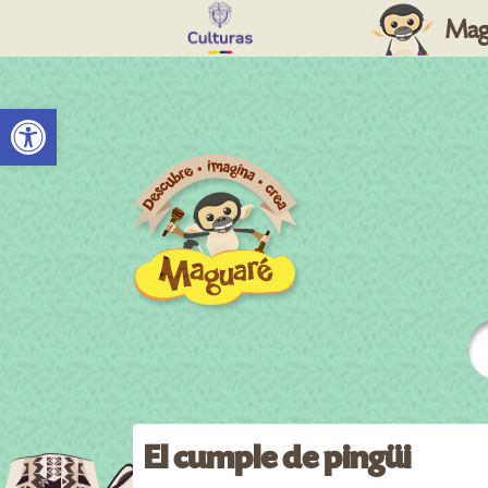
Mag
Abrir barra de herramientas
El cumple de pingüi