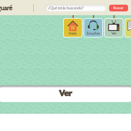
uaré
Inicio
Escuchar
Ver
Ver