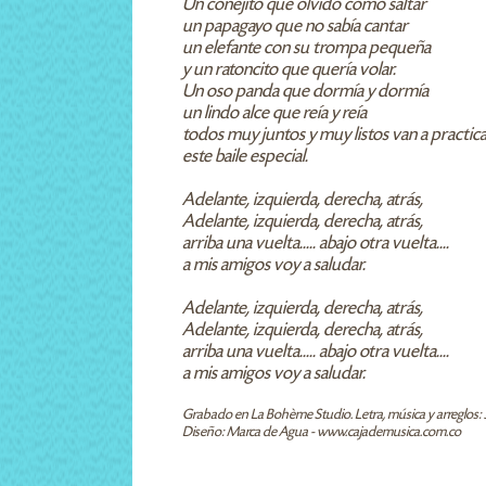
Un conejito que olvidó como saltar
un papagayo que no sabía cantar
un elefante con su trompa pequeña
y un ratoncito que quería volar.
Un oso panda que dormía y dormía
un lindo alce que reía y reía
todos muy juntos y muy listos van a practic
este baile especial.
Adelante, izquierda, derecha, atrás,
Adelante, izquierda, derecha, atrás,
arriba una vuelta..... abajo otra vuelta....
a mis amigos voy a saludar.
Adelante, izquierda, derecha, atrás,
Adelante, izquierda, derecha, atrás,
arriba una vuelta..... abajo otra vuelta....
a mis amigos voy a saludar.
Grabado en La Bohème Studio. Letra, música y arreglos: Jul
Diseño: Marca de Agua - www.cajademusica.com.co