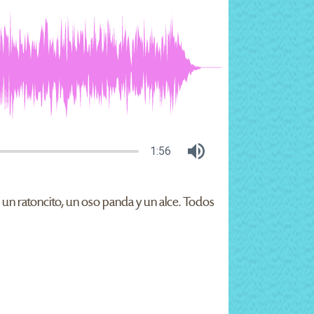
1:56
, un ratoncito, un oso panda y un alce. Todos