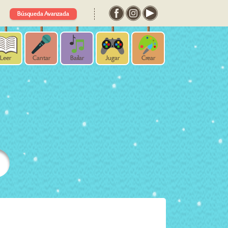
Búsqueda Avanzada
Leer
Cantar
Bailar
Jugar
Crear