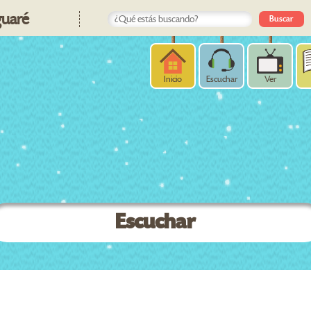
uaré
Inicio
Escuchar
Ver
Escuchar