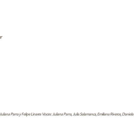
ar
iana Parra y Felipe Linares Voces: Juliana Parra, Julia Salamanca, Emiliana Riveros, Daniela 