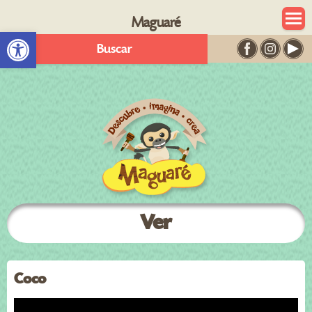
Maguaré
Abrir barra de herramientas
Buscar
Ver
Coco