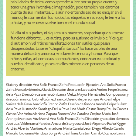
habilidades de Anita, como aprender a leer por su propia cuenta y
tener una gran inventiva e imaginación, pero también nos daremos
cuenta de sus limitantes. Ella aún no entiende eso de no encajar en el
mundo, le atormentan los ruidos, las etiquetas en su ropa, le teme a las
piñatas, y no se desenvuelve bien en el mundo social.
Ni ella ni sus padres, ni siquiera sus maestros, sospechan que su mente
funciona diferente… es autista, pero su autismo es invisible. Y es que
el autismo nivel 1 tiene manifestaciones tan sutiles que pasan
desapercibidas. La serie “Chiquifantástica” las hace visibles de una
manera delicada y amorosa, en clave de ternura y humor. Para que
niños y niñas, así como sus acompañantes, conozcan esta realidad y
puedan identificarla, ya sea en ellos mismos o en personas de su
entorno.
Guion y dirección Ana Sofía Franco Zafra Producción Ejecutiva Ana Sofía Franco
Zafra Marcial Meléndez García Dirección de arte e ilustración Andrés Felipe Suárez
de la Pava Dirección de animación Laura Meliza Mayor Hernández Composición y
dirección musical Gabriel Gómez Franco Diseño de personajes Andrés Felipe
Suárez de la Pava Ana Sofía Franco Zafra Diseño de fondos Andrés Felipe Suárez
de la Pava Ilustración Santiago De La Pava Lina Maria Castro Romy Paulín Cuevas
Ochoa Voz Anita Mariana Zapata Romero Voz Catalina Orejitas María José
Arango Meneses Voz Mamá Ana Sofía Franco Zafra Dirección grabación de voces
José Luis Valderrama Paredes Artista de Storyboard José Alejandro Riaño Rigger
Andrés Alberto Martínez Animadores María Camila León Diego Alfredo Carrillo
Marcelo Giovanni Mendoza Jorge Andrés Florez Cristian Camilo Ocampo Laura