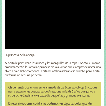
La princesa de la alverja
A Anita le perturban los ruidos y las marquillas de la ropa. Por eso su mamá,
amorosamente, la llama la “princesa de la alverja” que es capaz de notar una
alverja bajo siete colchones. Anita y Catalina adoran ese cuento, pero Anita
preferiría no ser una princesa.
Chiquifantástica es una serie animada de carácter autobiográfico, que
narra situaciones cotidianas de Anita, una niña de 5 años que junto a
su peluche Catalina, vive cada día pequeñas y grandes aventuras.
En esas situaciones cotidianas podemos ver algunas de las grandes