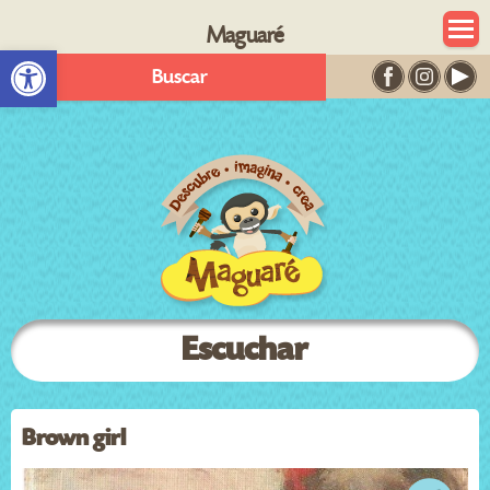
Maguaré
Abrir barra de herramientas
Buscar
Escuchar
Brown girl