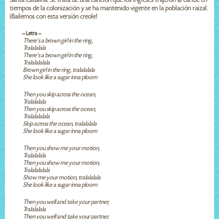
tiempos de la colonización y se ha mantenido vigente en la población raizal.
¡Bailemos con esta versión creole!
-- Letra --
There's a brown girl in the ring,
Tralalalala
There's a brown girl in the ring,
Tralalalalala
Brown girl in the ring, tralalalala
She look like a sugar inna ploom
Then you skip across the ocean,
Tralalalala
Then you skip across the ocean,
Tralalalalala
Skip across the ocean, tralalalala
She look like a sugar inna ploom
Then you show me your motion,
Tralalalala
Then you show me your motion,
Tralalalalala
Show me your motion, tralalalala
She look like a sugar inna ploom
Then you well and take your partner,
Tralalalala
Then you well and take your partner,