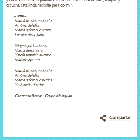
escucha esta linda melodía para dormir.
-- Letra --
Mamá te está meciendo
Al ritmo del sillón
Mamá quiere que cierres
Los ojos de un jalón
Si logra que los cierres
Mamá descansará
Y si ella también duerme
Mañana jugarán
Mamá te está meciendo
Al ritmo del sillón
Mamá quiere que sueñes
Y así, sueñan los dos
Carmenza Botero - Grupo Malaquita
Compartir