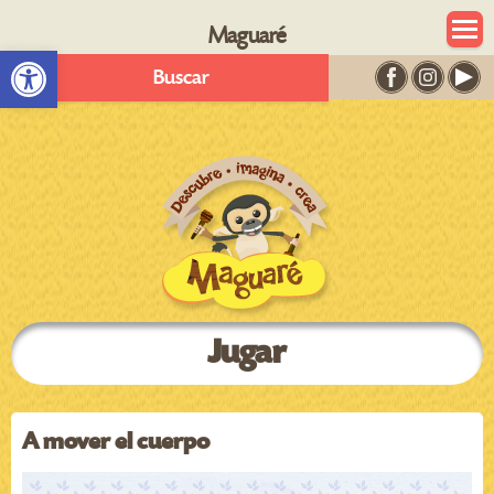
Maguaré
Abrir barra de herramientas
Buscar
Jugar
A mover el cuerpo