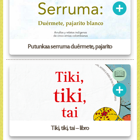
Putunkaa serruma duérmete, pajarito
Tiki, tiki, tai – libro