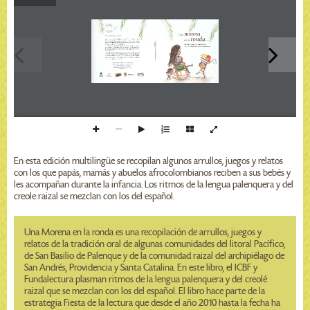
Prohibida 
  s u   v e n t a  
Una morena  
Una morena en la ronda
ronda
...
      en la 
En  esta  edición  multilingüe,  el  ICBF  y  Fundalectura  han  
...
recopilado  algunos  arrullos,  juegos  y  relatos  con  los  que  los  
ronda
papás, las mamás y los abuelos afrocolombianos reciben a sus bebés 
Arrullos, juegos y relatos de  
y los acompañan durante su infancia. 
Los textos recogidos forman parte de la tradición oral de algunas 
las comunidades afrocolombianas
comunidades del litoral Pacífico, de San Basilio de Palenque y de 
Una morena en la 
la comunidad raizal del archipiélago de San Andrés, Providencia y 
Santa Catalina. 
Los ritmos de la lengua palenquera y del creolé raizal se mezclan 
con los del español en estas páginas donde se recogen palabras para 
crecer  que  fortalecen  los  vínculos  entre  los  niños  y  sus  familias;  
esperamos  que  también  fortalezcan  los  nexos  entre  las  distintas  
culturas que forman esta nación.
Instituto Colombiano de Bienestar Familiar ICBF
Av Cr 68 Nº 64 c – 75 Sede de la Dirección General
PBX 437 7630 Bogotá, D.C., Colombia
Línea gratuita nacional ICBF 018000918080
www.icbf.gov.co
Edición multilingüe
En esta edición multilingüe se recopilan algunos arrullos, juegos y relatos
con los que papás, mamás y abuelos afrocolombianos reciben a sus bebés y
les acompañan durante la infancia. Los ritmos de la lengua palenquera y del
creole raizal se mezclan con los del español.
Una Morena en la ronda es una recopilación de arrullos, juegos y
relatos de la tradición oral de algunas comunidades del litoral Pacífico,
de San Basilio de Palenque y de la comunidad raizal del archipiélago de
San Andrés, Providencia y Santa Catalina. En este libro, el ICBF y
Fundalectura plasman ritmos de la lengua palenquera y del creolé
raizal que se mezclan con los del español. El libro hace parte de la
estrategia Fiesta de la lectura que desde el año 2010 hasta la fecha ha