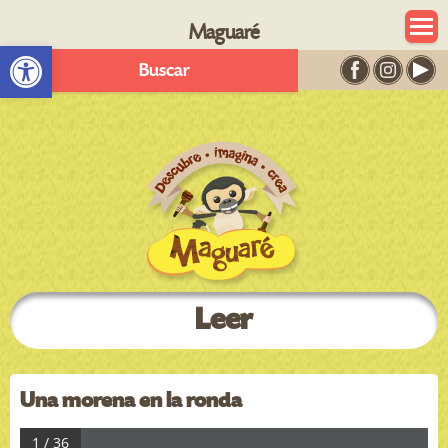
Maguaré
Abrir barra de herramientas
Buscar
Leer
Una morena en la ronda
1 / 36